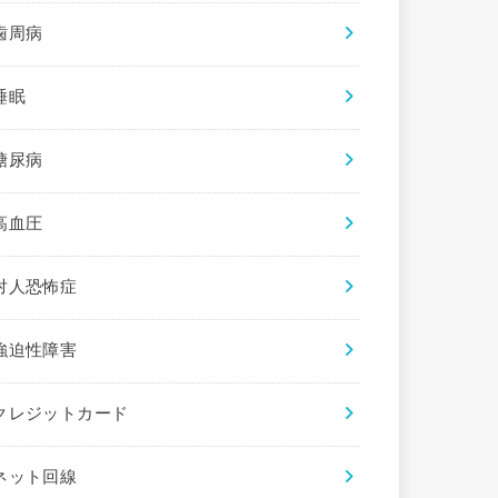
歯周病
睡眠
糖尿病
高血圧
対人恐怖症
強迫性障害
クレジットカード
ネット回線