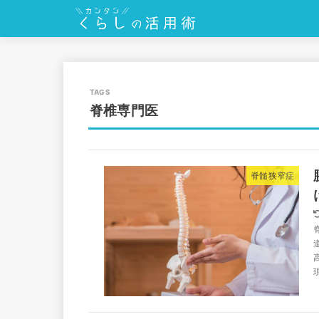
脊椎専門医
脊髄狭窄症