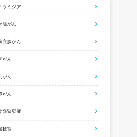
クラミジア
大腸がん
前立腺がん
胃がん
乳がん
肺がん
脊髄狭窄症
脳梗塞