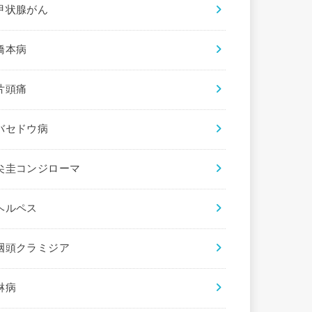
甲状腺がん
橋本病
片頭痛
バセドウ病
尖圭コンジローマ
ヘルペス
咽頭クラミジア
淋病