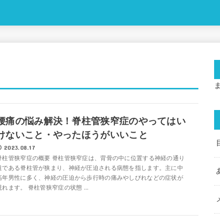
腰痛の悩み解決！脊柱管狭窄症のやってはい
けないこと・やったほうがいいこと
2023.08.17
脊柱管狭窄症の概要 脊柱管狭窄症は、背骨の中に位置する神経の通り
道である脊柱管が狭まり、神経が圧迫される病態を指します。主に中
高年男性に多く、神経の圧迫から歩行時の痛みやしびれなどの症状が
現れます。 脊柱管狭窄症の状態 ...