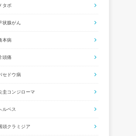
メタボ
甲状腺がん
橋本病
片頭痛
バセドウ病
尖圭コンジローマ
ヘルペス
咽頭クラミジア