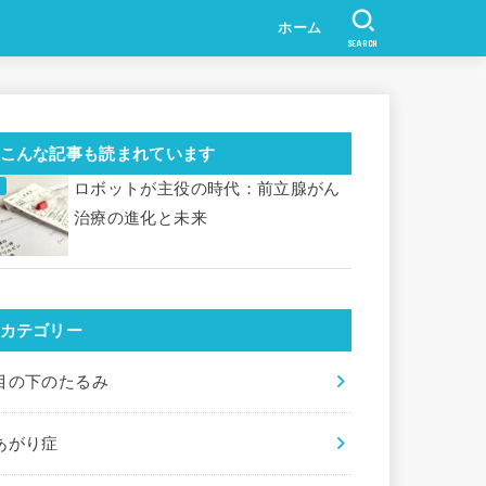
ホーム
SEARCH
こんな記事も読まれています
ロボットが主役の時代：前立腺がん
治療の進化と未来
カテゴリー
目の下のたるみ
あがり症