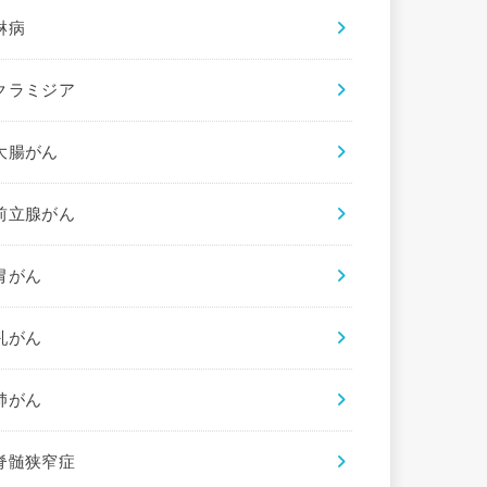
淋病
クラミジア
大腸がん
前立腺がん
胃がん
乳がん
肺がん
脊髄狭窄症