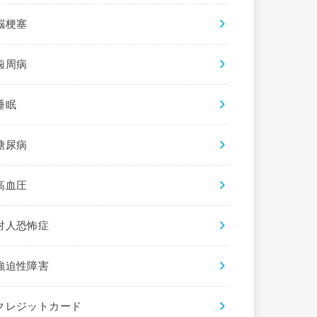
脳梗塞
歯周病
睡眠
糖尿病
高血圧
対人恐怖症
強迫性障害
クレジットカード