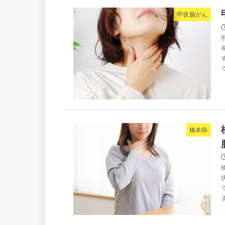
甲状腺がん
橋本病