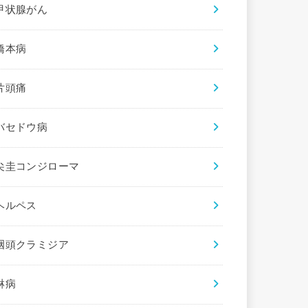
甲状腺がん
橋本病
片頭痛
バセドウ病
尖圭コンジローマ
ヘルペス
咽頭クラミジア
淋病