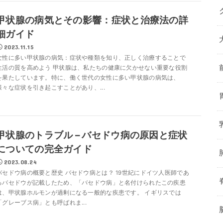
甲状腺の病気とその影響：症状と治療法の詳
細ガイド
2023.11.15
女性に多い甲状腺の病気：症状や種類を知り、正しく治療することで
生活の質を高めよう 甲状腺は、私たちの健康に欠かせない重要な役割
を果たしています。特に、働く世代の女性に多い甲状腺の病気は、
様々な症状を引き起こすことがあり、...
甲状腺のトラブル – バセドウ病の原因と症状
についての完全ガイド
2023.08.24
バセドウ病の概要と歴史 バセドウ病とは？ 19世紀にドイツ人医師であ
るバセドウが記載したため、「バセドウ病」と名付けられたこの疾患
は、甲状腺ホルモンが過剰になる一般的な疾患です。 イギリスでは
「グレーブス病」とも呼ばれま...