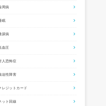
歯周病
睡眠
糖尿病
高血圧
対人恐怖症
強迫性障害
クレジットカード
ネット回線