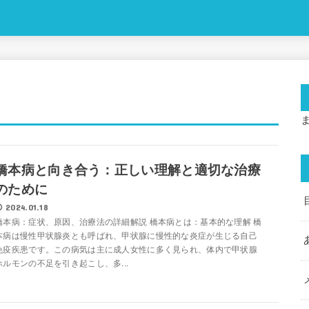
橋本病と向き合う：正しい理解と適切な治療
のために
2024.01.18
橋本病：症状、原因、治療法の詳細解説 橋本病とは：基本的な理解 橋
本病は慢性甲状腺炎とも呼ばれ、甲状腺に慢性的な炎症が生じる自己
免疫疾患です。この病気は主に成人女性に多く見られ、体内で甲状腺
ホルモンの不足を引き起こし、多...