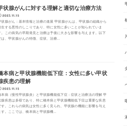
甲状腺がんに対する理解と適切な治療方法
2023.11.15
甲状腺がん：基本情報と治療の進展 甲状腺がんは、甲状腺の組織から
発生する悪性のしこりであり、特に女性に多いことが知られていま
す。この病気の早期発見と治療は予後に大きな影響を与えます。以下
では、甲状腺がんの特徴、症状、治療...
橋本病と甲状腺機能低下症：女性に多い甲状
腺疾患の理解
2023.11.15
橋本病（慢性甲状腺炎）と甲状腺機能低下症：症状と治療法の理解 甲
状腺疾患は多様であり、特に橋本病と甲状腺機能低下症は重要な疾患
です。これらの病気は女性に多く見られ、甲状腺の機能に影響を与え
ます。ここでは、橋本病と甲状腺機...