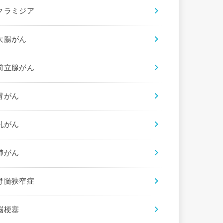
クラミジア
大腸がん
前立腺がん
胃がん
乳がん
肺がん
脊髄狭窄症
脳梗塞