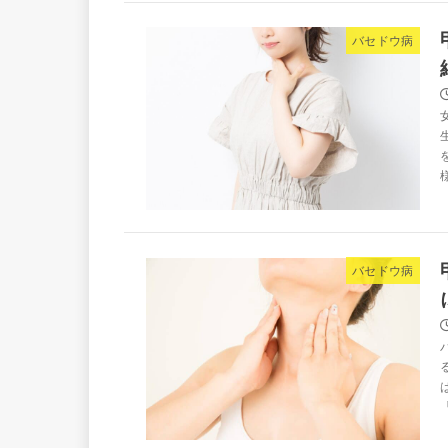
バセドウ病
バセドウ病