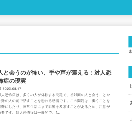
人と会うのが怖い、手や声が震える：対人恐
怖症の現実
2023.08.17
対人恐怖症は、多くの人が体験する問題で、初対面の人と会うことや
大勢の人の前で話すことを恐れる感情です。この問題は、働くことを
困難にしたり、日常生活にまで影響を及ぼすことがあるため、注意が
必要です。対人恐怖症は一般的で、1...