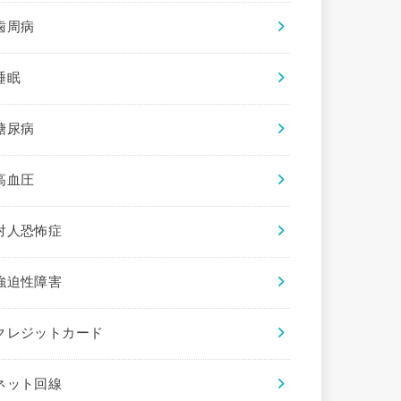
歯周病
睡眠
糖尿病
高血圧
対人恐怖症
強迫性障害
クレジットカード
ネット回線