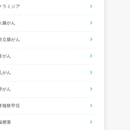
クラミジア
大腸がん
前立腺がん
胃がん
乳がん
肺がん
脊髄狭窄症
脳梗塞