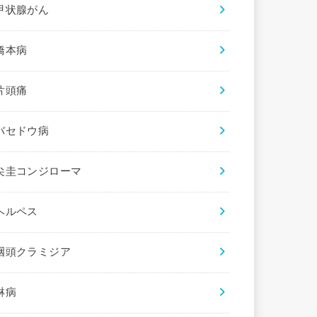
甲状腺がん
橋本病
片頭痛
バセドウ病
尖圭コンジローマ
ヘルペス
咽頭クラミジア
淋病