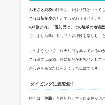
ふるさと納税
の目玉は、やはり何といって
これは
新制度
のもとでも変わりません。む
の3割以内
」「
返礼品は、その地域の地場産
で、より純粋に返礼品の多様性を楽しむこ
このような中で、昨今注目を集めているの
これまでは品物、特に食品が返礼品として
楽しみをあなたに与えてくれるはずです。
ダイビングに遊覧船！
昨今は「
体験
」を返礼品とする自治体が現