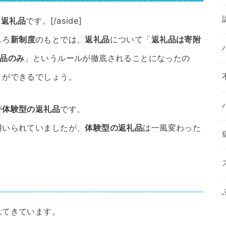
も
返礼品
です。[/aside]
しろ
新制度
のもとでは、
返礼品
について「
返礼品は寄附
品のみ
」というルールが徹底されることになったの
とができるでしょう。
が
体験型の返礼品
です。
用いられていましたが、
体験型の返礼品
は一風変わった
れてきています。