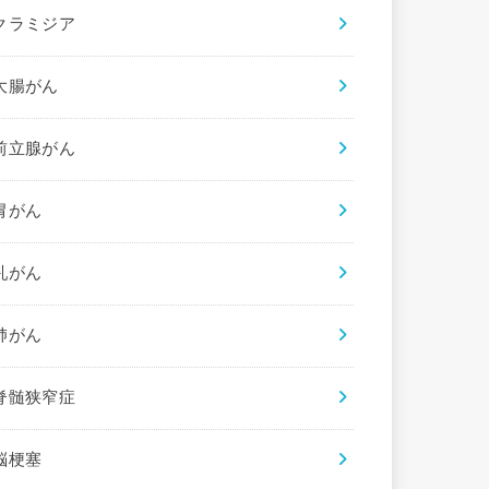
クラミジア
大腸がん
前立腺がん
胃がん
乳がん
肺がん
脊髄狭窄症
脳梗塞