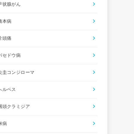
甲状腺がん
橋本病
片頭痛
バセドウ病
尖圭コンジローマ
ヘルペス
咽頭クラミジア
淋病