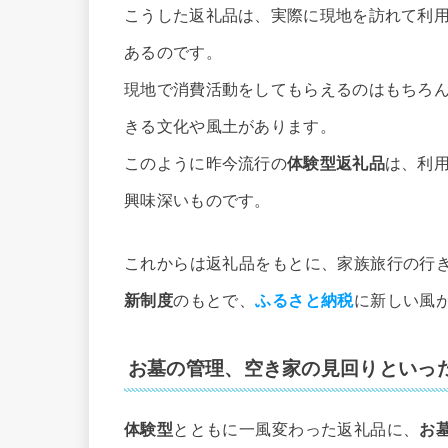
こうした返礼品は、実際に現地を訪れて利
あるのです。
現地で消費活動をしてもらえるのはもちろ
きる文化や風土があります。
このように昨今流行の
体験型返礼品
は、利
興味深いものです。
これからは返礼品をもとに、家族旅行の行
新制度
のもとで、
ふるさと納税
に新しい風
お墓の管理、空き家の見回りといっ
体験型
とともに一風変わった返礼品に、
お