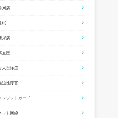
歯周病
睡眠
糖尿病
高血圧
対人恐怖症
強迫性障害
クレジットカード
ネット回線