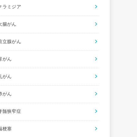
クラミジア
大腸がん
前立腺がん
胃がん
乳がん
肺がん
脊髄狭窄症
脳梗塞