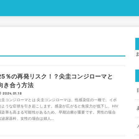
25％の再発リスク！？尖圭コンジローマと
向き合う方法
2024.01.18
尖圭コンジローマとは 尖圭コンジローマは、性感染症の一種で、イボ
のような症状を引き起こします。感染が広がると免疫力が低下し、HIV
感染率も高まる可能性があるため、早期治療が重要です。男性の場合
は泌尿器科、女性の場合は婦人...