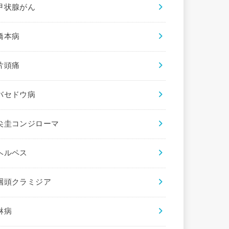
甲状腺がん
橋本病
片頭痛
バセドウ病
尖圭コンジローマ
ヘルペス
咽頭クラミジア
淋病