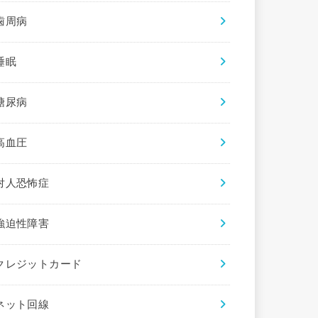
歯周病
睡眠
糖尿病
高血圧
対人恐怖症
強迫性障害
クレジットカード
ネット回線