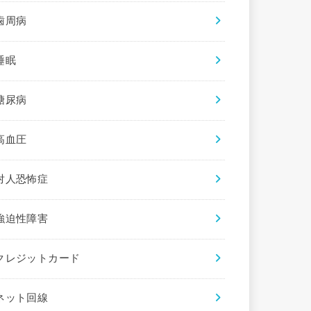
歯周病
睡眠
糖尿病
高血圧
対人恐怖症
強迫性障害
クレジットカード
ネット回線