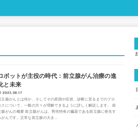
ロボットが主役の時代：前立腺がん治療の進
化と未来
2023.08.17
前立腺がんとは何か、そしてその原因や症状、診断に至るまでのプロ
セスについて、一般の方々が理解できるように詳しく解説します。 前
立腺がんの概要 前立腺がんは、男性特有の臓器である前立腺に発生す
るがんです。正常な前立腺の大き...