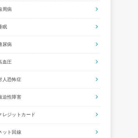
歯周病
睡眠
糖尿病
高血圧
対人恐怖症
強迫性障害
クレジットカード
ネット回線