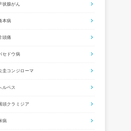
甲状腺がん
橋本病
片頭痛
バセドウ病
尖圭コンジローマ
ヘルペス
咽頭クラミジア
淋病