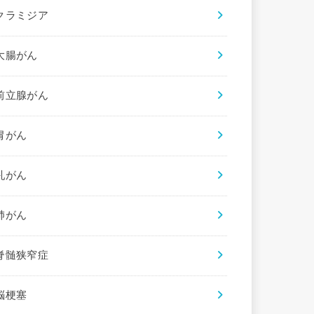
クラミジア
大腸がん
前立腺がん
胃がん
乳がん
肺がん
脊髄狭窄症
脳梗塞