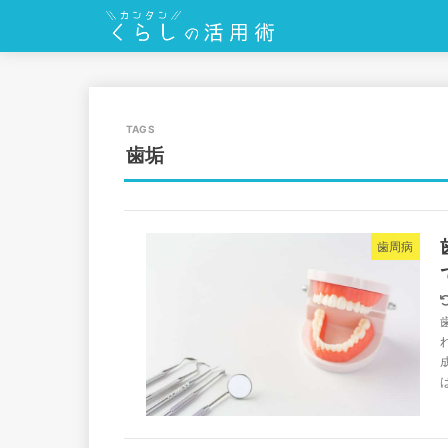
歯垢
歯周病