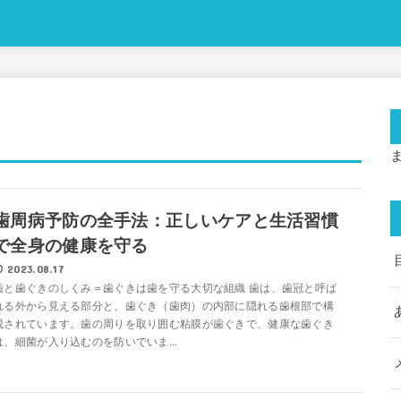
歯周病予防の全手法：正しいケアと生活習慣
で全身の健康を守る
2023.08.17
歯と歯ぐきのしくみ＝歯ぐきは歯を守る大切な組織 歯は、歯冠と呼ば
れる外から見える部分と、歯ぐき（歯肉）の内部に隠れる歯根部で構
成されています。歯の周りを取り囲む粘膜が歯ぐきで、健康な歯ぐき
は、細菌が入り込むのを防いでいま...