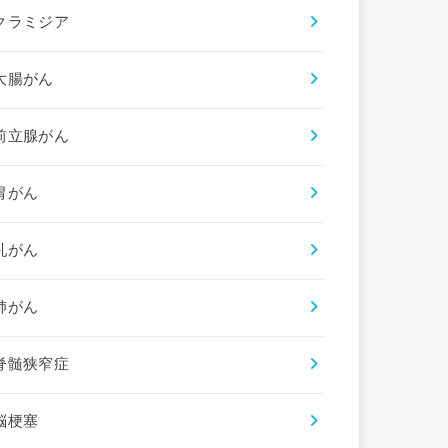
クラミジア
大腸がん
前立腺がん
胃がん
乳がん
肺がん
脊髄狭窄症
脳梗塞