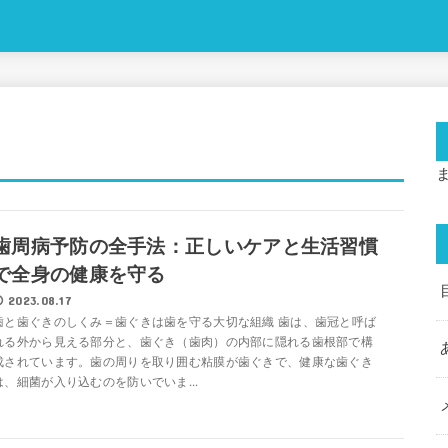
歯周病予防の全手法：正しいケアと生活習慣
で全身の健康を守る
2023.08.17
歯と歯ぐきのしくみ＝歯ぐきは歯を守る大切な組織 歯は、歯冠と呼ば
れる外から見える部分と、歯ぐき（歯肉）の内部に隠れる歯根部で構
成されています。歯の周りを取り囲む粘膜が歯ぐきで、健康な歯ぐき
は、細菌が入り込むのを防いでいま...