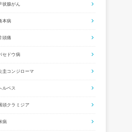
甲状腺がん
橋本病
片頭痛
バセドウ病
尖圭コンジローマ
ヘルペス
咽頭クラミジア
淋病