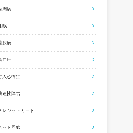
歯周病
睡眠
糖尿病
高血圧
対人恐怖症
強迫性障害
クレジットカード
ネット回線