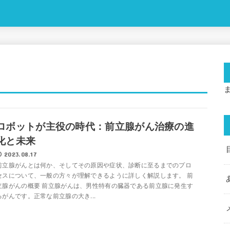
ロボットが主役の時代：前立腺がん治療の進
化と未来
2023.08.17
前立腺がんとは何か、そしてその原因や症状、診断に至るまでのプロ
セスについて、一般の方々が理解できるように詳しく解説します。 前
立腺がんの概要 前立腺がんは、男性特有の臓器である前立腺に発生す
るがんです。正常な前立腺の大き...