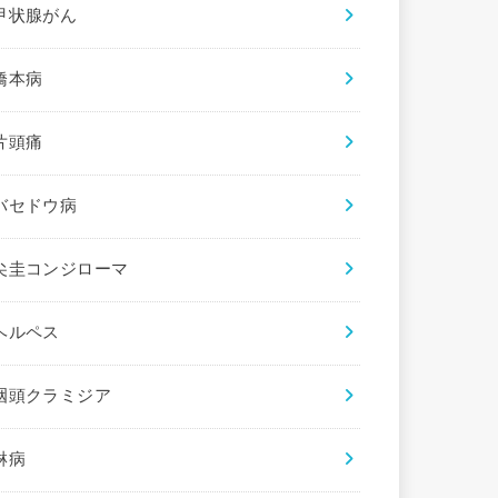
甲状腺がん
橋本病
片頭痛
バセドウ病
尖圭コンジローマ
ヘルペス
咽頭クラミジア
淋病