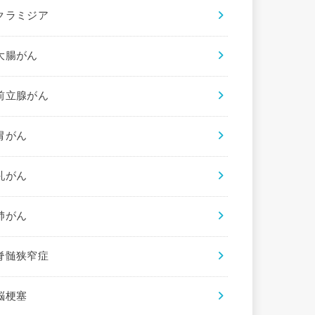
クラミジア
大腸がん
前立腺がん
胃がん
乳がん
肺がん
脊髄狭窄症
脳梗塞