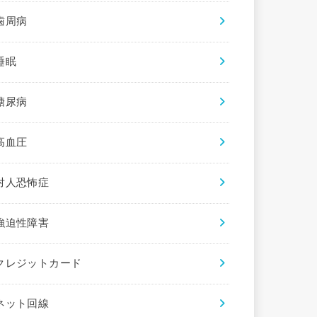
歯周病
睡眠
糖尿病
高血圧
対人恐怖症
強迫性障害
クレジットカード
ネット回線