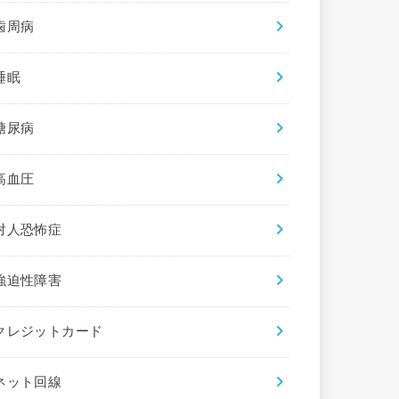
歯周病
睡眠
糖尿病
高血圧
対人恐怖症
強迫性障害
クレジットカード
ネット回線