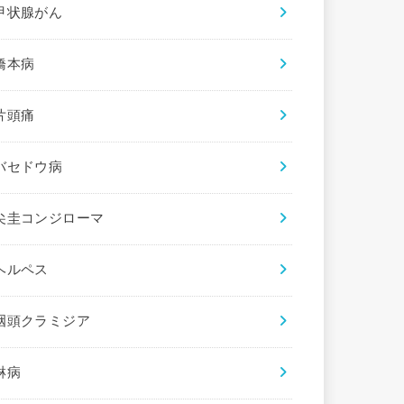
甲状腺がん
橋本病
片頭痛
バセドウ病
尖圭コンジローマ
ヘルペス
咽頭クラミジア
淋病