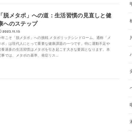
「脱メタボ」への道：生活習慣の見直しと健
康へのステップ
2023.11.15
今年こそ「脱メタボ」への挑戦 メタボリックシンドローム、通称「メ
タボ」は現代人にとって重要な健康課題の一つです。特に運動不足や
栄養過多の生活習慣はメタボを引き起こす大きな要因となります。本
記事では、メタボの基準、発症リス...