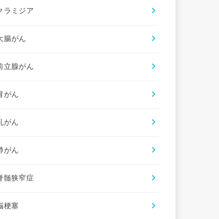
クラミジア
大腸がん
前立腺がん
胃がん
乳がん
肺がん
脊髄狭窄症
脳梗塞