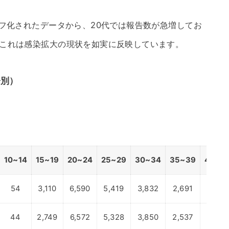
ラフ化されたデータから、20代では報告数が急増してお
。これは感染拡大の現状を如実に反映しています。
齢別）
10~14
15~19
20~24
25~29
30~34
35~39
40~4
54
3,110
6,590
5,419
3,832
2,691
1,781
44
2,749
6,572
5,328
3,850
2,537
1,739