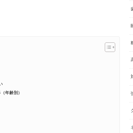
い
移（年齢別）