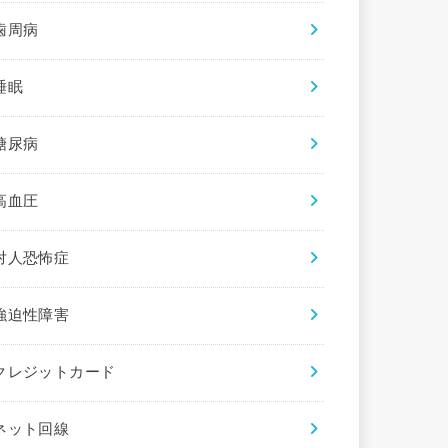
歯周病
睡眠
糖尿病
高血圧
対人恐怖症
強迫性障害
クレジットカード
ネット回線