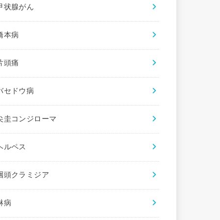
甲状腺がん
橋本病
片頭痛
バセドウ病
尖圭コンジローマ
ヘルペス
咽頭クラミジア
淋病