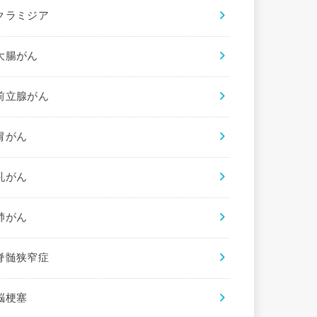
クラミジア
大腸がん
前立腺がん
胃がん
乳がん
肺がん
脊髄狭窄症
脳梗塞