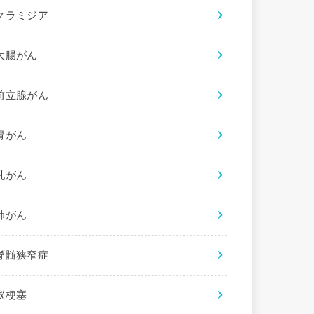
クラミジア
大腸がん
前立腺がん
胃がん
乳がん
肺がん
脊髄狭窄症
脳梗塞