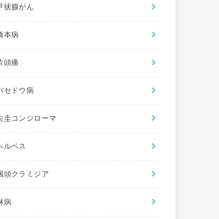
甲状腺がん
橋本病
片頭痛
バセドウ病
尖圭コンジローマ
ヘルペス
咽頭クラミジア
淋病