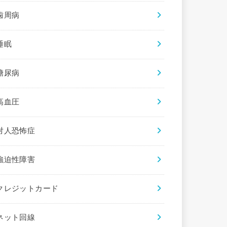
歯周病
睡眠
糖尿病
高血圧
対人恐怖症
強迫性障害
クレジットカード
ネット回線