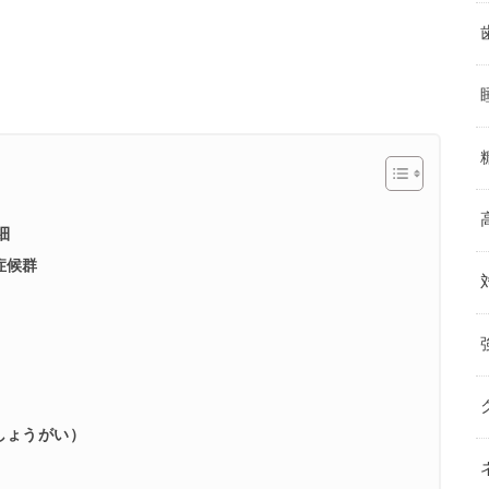
細
症候群
）
しょうがい）