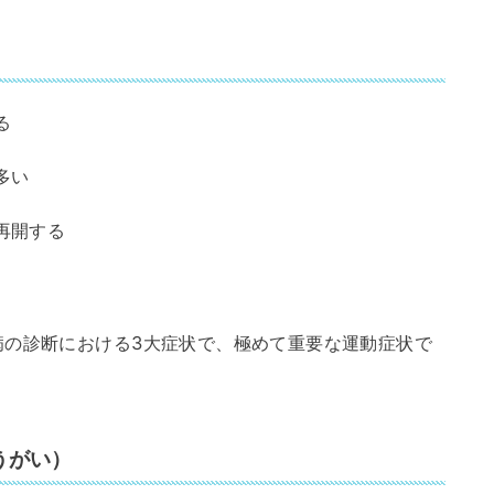
る
多い
再開する
病の診断における3大症状で、極めて重要な運動症状で
うがい）