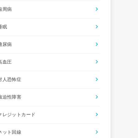
歯周病
睡眠
糖尿病
高血圧
対人恐怖症
強迫性障害
クレジットカード
ネット回線