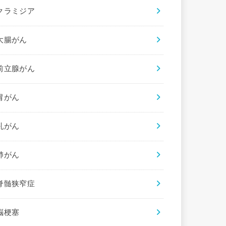
クラミジア
大腸がん
前立腺がん
胃がん
乳がん
肺がん
脊髄狭窄症
脳梗塞