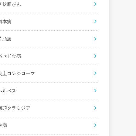
甲状腺がん
橋本病
片頭痛
バセドウ病
尖圭コンジローマ
ヘルペス
咽頭クラミジア
淋病